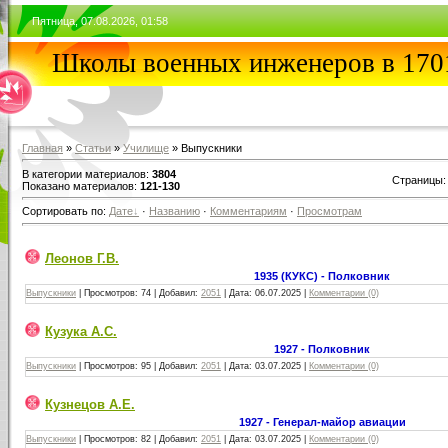
Пятница, 07.08.2026, 01:58
Школы военных инженеров в 1701
Главная
»
Статьи
»
Училищe
» Выпускники
В категории материалов
:
3804
Страницы
Показано материалов
:
121-130
Сортировать по
:
Дате
·
Названию
·
Комментариям
·
Просмотрам
Леонов Г.В.
1935 (КУКС) - Полковник
Выпускники
|
Просмотров:
74
|
Добавил:
2051
|
Дата:
06.07.2025
|
Комментарии (0)
Кузука А.С.
1927 - Полковник
Выпускники
|
Просмотров:
95
|
Добавил:
2051
|
Дата:
03.07.2025
|
Комментарии (0)
Кузнецов А.Е.
1927 - Генерал-майор авиации
Выпускники
|
Просмотров:
82
|
Добавил:
2051
|
Дата:
03.07.2025
|
Комментарии (0)