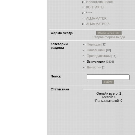
Несостоявшиеся...
КОНТАКТЫ
* * *
ALMA MATER
ALMA MATER 3
Форма входа
Войти через uID
Старая форма входа
Категории
Периоды
[32]
раздела
Начальники
[20]
Преподаватели
[16]
Выпускники
[3804]
Династии
[1]
Поиск
Статистика
Онлайн всего:
1
Гостей:
1
Пользователей:
0