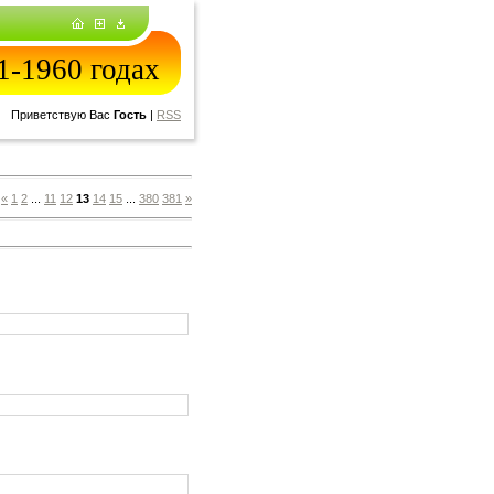
-1960 годах
Приветствую Вас
Гость
|
RSS
:
«
1
2
...
11
12
13
14
15
...
380
381
»