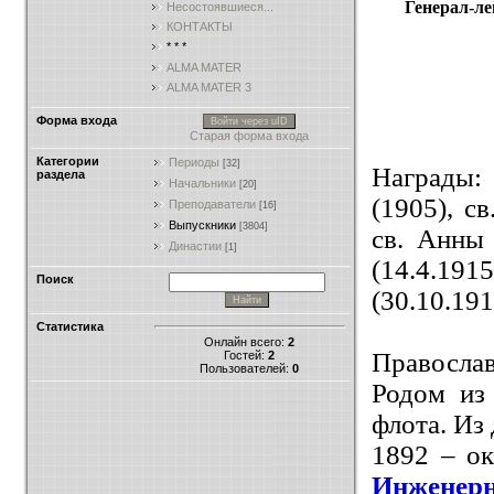
Генерал-ле
Несостоявшиеся...
КОНТАКТЫ
* * *
ALMA MATER
ALMA MATER 3
Форма входа
Войти через uID
Старая форма входа
Категории
Периоды
[32]
Награды: 
раздела
Начальники
[20]
(1905), с
Преподаватели
[16]
Выпускники
[3804]
св. Анны 
Династии
[1]
(14.4.19
Поиск
(30.10.191
Статистика
Онлайн всего:
2
Правосла
Гостей:
2
Пользователей:
0
Родом из
флота.
Из 
1892 – ок
Инженерн