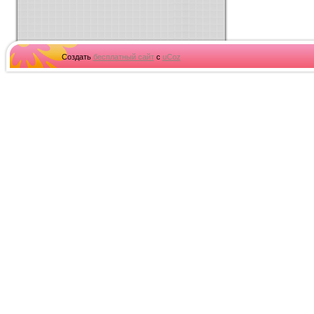
Создать
бесплатный сайт
с
uCoz