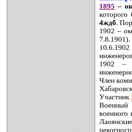
1895
– о
которого 
4ждб
. Пор
1902 – ок
7.8.1901).
10.6.190
инженеро
1902 – 
инженерно
Член коми
Хабаров
Участник
Военный
военного 
Лаоянски
рекогнос