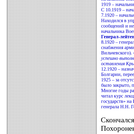
1919 – начальн
С 10.1919 – на
7.1920 – начал
Находился в уп
сообщений и не
начальника Вое
Генерал-лейтен
8.1920 – генер
снабжения арми
Вильчевского). 
успешно выполн
оставления Кр
12.1920 – назна
Болгарии, пере
1925 – за отсут
было закрыто, 
Многие годы р
читал курс лек
государств» на
генерала Н.Н. 
Скончался
Похоронен