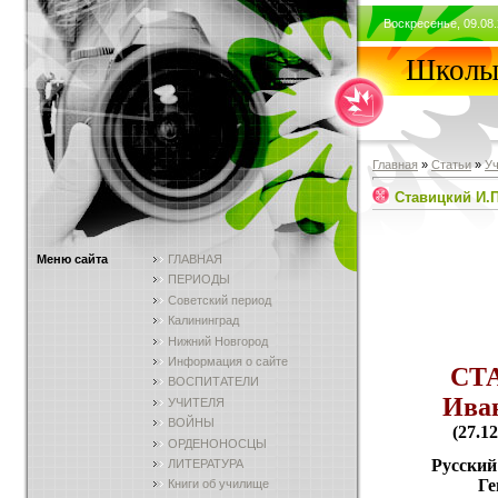
Воскресенье, 09.08.
Школы 
Главная
»
Статьи
»
У
Ставицкий И.П
Меню сайта
ГЛАВНАЯ
ПЕРИОДЫ
Советский период
Калининград
Нижний Новгород
Информация о сайте
СТ
ВОСПИТАТЕЛИ
Ива
УЧИТЕЛЯ
ВОЙНЫ
(27.12
ОРДЕНОНОСЦЫ
Русский
ЛИТЕРАТУРА
Ге
Книги об училище