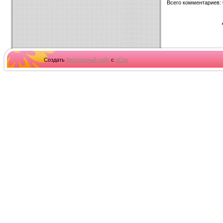
Всего комментариев
:
Создать
бесплатный сайт
с
uCoz