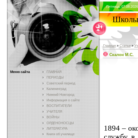
Пятница, 07.08.2026
Школы 
Главная
»
Статьи
»
У
Скалон М.С.
Меню сайта
ГЛАВНАЯ
ПЕРИОДЫ
Советский период
Калининград
Нижний Новгород
Информация о сайте
ВОСПИТАТЕЛИ
УЧИТЕЛЯ
ВОЙНЫ
ОРДЕНОНОСЦЫ
1894 – ок
ЛИТЕРАТУРА
Книги об училище
службу 