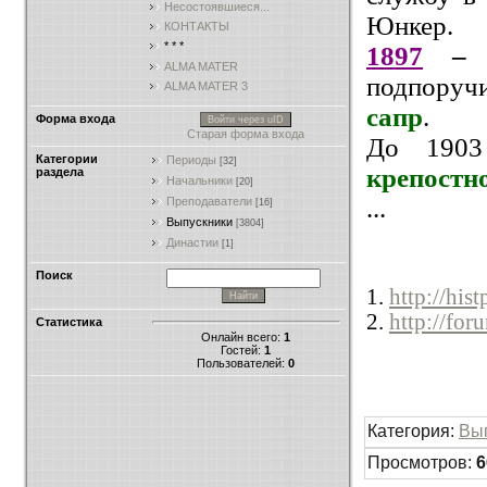
Несостоявшиеся...
Юнкер.
КОНТАКТЫ
* * *
1897
– 
ALMA MATER
подпору
ALMA MATER 3
сапр
.
Форма входа
Войти через uID
Старая форма входа
До 190
Категории
Периоды
[32]
крепостн
раздела
Начальники
[20]
...
Преподаватели
[16]
Выпускники
[3804]
Династии
[1]
Поиск
1.
http://his
2.
http://for
Статистика
Онлайн всего:
1
Гостей:
1
Пользователей:
0
Категория
:
Вы
Просмотров
:
6