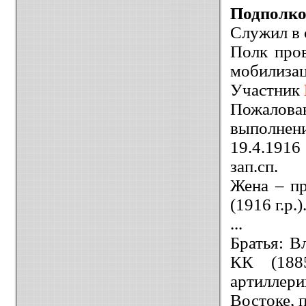
Подполк
Служил в 
Полк про
мобилизац
Участник
Пожалова
выполнени
19.4.191
зап.сп.
Жена – пр
(1916 г.р.)
...
Братья: В
КК (188
артиллери
Востоке, 