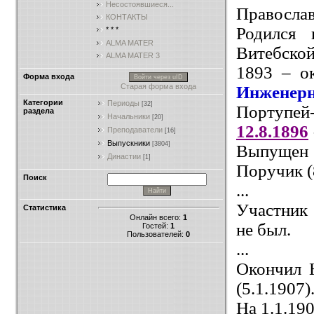
Несостоявшиеся...
Правосла
КОНТАКТЫ
Родился 
* * *
ALMA MATER
Витебской
ALMA MATER 3
1893 – о
Форма входа
Войти через uID
Старая форма входа
Инженер
Категории
Периоды
[32]
Портупей
раздела
Начальники
[20]
12.8.1896
Преподаватели
[16]
Выпускники
[3804]
Выпущен
Династии
[1]
Поручик (
Поиск
...
Участни
Статистика
Онлайн всего:
1
не был.
Гостей:
1
Пользователей:
0
...
Окончил 
(5.1.1907)
На 1.1.19