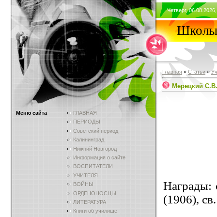
Четверг, 06.08.2026,
Школы 
Главная
»
Статьи
»
У
Мерецкий С.В
Меню сайта
ГЛАВНАЯ
ПЕРИОДЫ
Советский период
Калининград
Нижний Новгород
Информация о сайте
ВОСПИТАТЕЛИ
УЧИТЕЛЯ
Награды: о
ВОЙНЫ
ОРДЕНОНОСЦЫ
(1906), св
ЛИТЕРАТУРА
Книги об училище