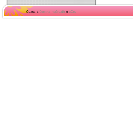
Создать
бесплатный сайт
с
uCoz