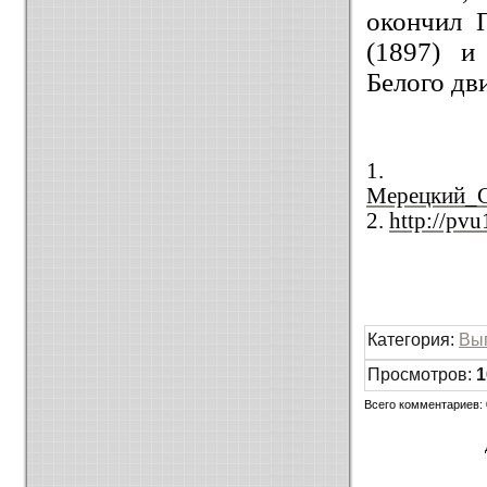
окончил 
(1897) и
Белого дв
Мерецкий_С
2.
http://pv
Категория
:
Вы
Просмотров
:
1
Всего комментариев
: