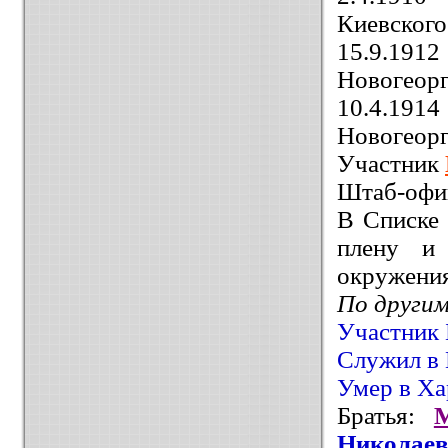
Киевског
15.9.19
Новогеорг
10.4.1
Новогеорг
Участник
Штаб-офиц
В Списке 
плену и 
окружения
По други
Участник 
Служил в 
Умер в Ха
Братья:
Никола