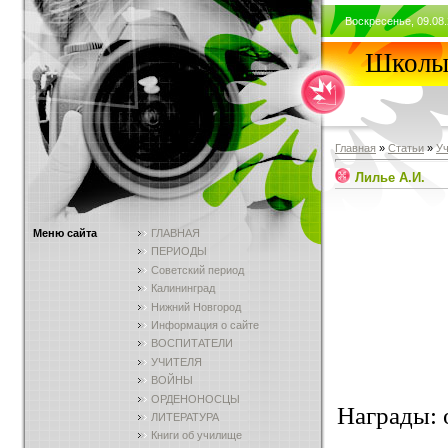
Воскресенье, 09.08.
Школы 
Главная
»
Статьи
»
У
Лилье А.И.
Меню сайта
ГЛАВНАЯ
ПЕРИОДЫ
Советский период
Калининград
Нижний Новгород
Информация о сайте
ВОСПИТАТЕЛИ
УЧИТЕЛЯ
ВОЙНЫ
ОРДЕНОНОСЦЫ
Награды: о
ЛИТЕРАТУРА
Книги об училище