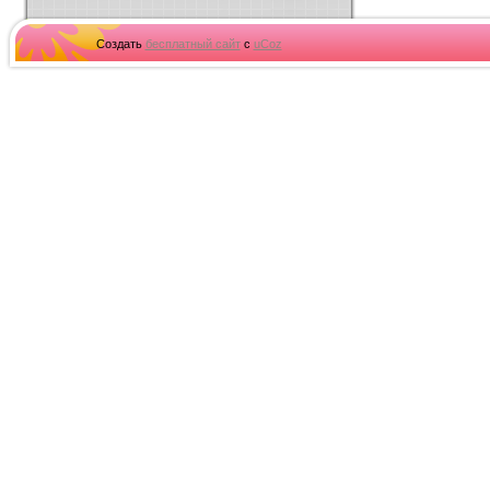
Создать
бесплатный сайт
с
uCoz