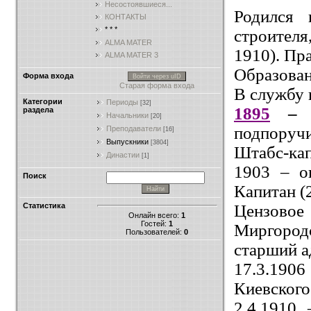
Несостоявшиеся...
Родился 
КОНТАКТЫ
* * *
строител
ALMA MATER
1910). Пр
ALMA MATER 3
Образова
Форма входа
Войти через uID
Старая форма входа
В службу 
Категории
Периоды
[32]
1895
– 
раздела
Начальники
[20]
подпоручи
Преподаватели
[16]
Выпускники
[3804]
Штабс-кап
Династии
[1]
1903 – о
Поиск
Капитан (2
Цензово
Статистика
Онлайн всего:
1
Гостей:
1
Миргородс
Пользователей:
0
старший а
17.3.190
Киевского
2.4.1910