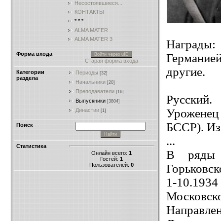
Несостоявшиеся...
КОНТАКТЫ
* * *
ALMA MATER
ALMA MATER 3
Награды:
Форма входа
Германие
Войти через uID
Старая форма входа
другие.
Категории
Периоды
[32]
раздела
Начальники
[20]
Преподаватели
[16]
Русский.
Выпускники
[3804]
Уроженец 
Династии
[1]
БССР). Из
Поиск
...
Статистика
В ряды 
Онлайн всего:
1
Гостей:
1
Пользователей:
0
Горьковск
1-10.193
Московск
Направле