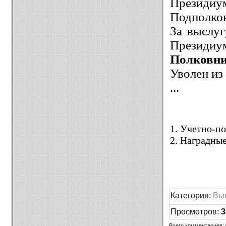
Президиум
Подполко
За выслу
Президиум
Полковн
Уволен из
...
1. Учетно-п
2. Наградны
Категория
:
Вы
Просмотров
:
3
Всего комментариев
: