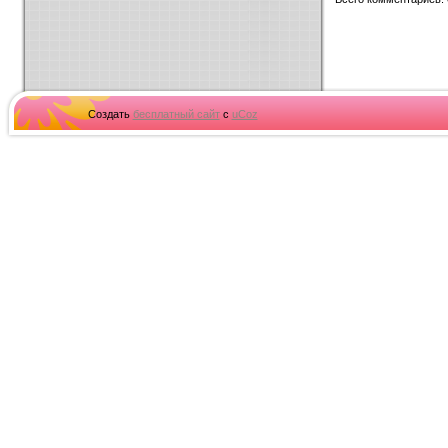
Создать
бесплатный сайт
с
uCoz