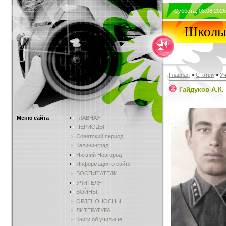
Суббота, 08.08.2026
Школы 
Главная
»
Статьи
»
У
Гайдуков А.К.
Меню сайта
ГЛАВНАЯ
ПЕРИОДЫ
Советский период
Калининград
Нижний Новгород
Информация о сайте
ВОСПИТАТЕЛИ
УЧИТЕЛЯ
ВОЙНЫ
ОРДЕНОНОСЦЫ
ЛИТЕРАТУРА
Книги об училище