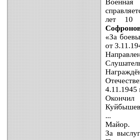
Военная 
справляет
лет 10 
Софроно
«За боев
от 3.11.194
Направле
Слушатель
Награждё
Отечестве
4.11.1945
Окончил 
Куйбышев
...
Майор.
За выслу