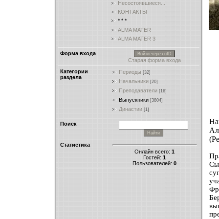
Несостоявшиеся...
КОНТАКТЫ
* * *
ALMA MATER
ALMA MATER 3
Форма входа
Войти через uID
Старая форма входа
Категории
Периоды
[32]
раздела
Начальники
[20]
Преподаватели
[16]
Выпускники
[3804]
Династии
[1]
На
Поиск
Ал
(Р
Статистика
Онлайн всего:
1
Пр
Гостей:
1
Пользователей:
0
Сы
су
уч
Фр
Бе
вы
пр