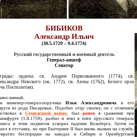
БИБИКОВ
Александр Ильич
(30.5.1729
–
9.4.1774)
Русский государственный и военный деятель
Генерал-аншеф
Сенатор
грады: ордена: св. Андрея Первозванного (1774), св.
ександра Невского (ок. 1772), св. Анны (1762), Белого орла
ечь Посполитая).
авославный.
н инженер-генерал-поручика
Ильи Александровича
и его
пруги из рода Писаревых. Подобно отцу своему, он с отличием
аствовал в
Семилетней войне
, был
ранен
в сражении при
анкфурте (1.8.1759), разбил и взял в плен прусского генерала
рнеса и этим подвигом ускорил падение Кольберга. Затем он
шел в отставку, но при Екатерине II был вновь вызван на службу,
екратил беспорядки на заводах в Сибири и Оренбургской