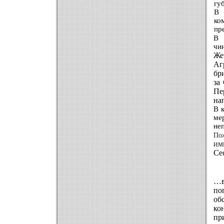
гу
В 
ко
пр
В 
чи
Же
Аг
бр
за
Пе
на
В 
ме
не
По
им
Се
…в
по
об
ко
пр