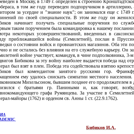
реведен в Москву, в 1749 г. определен к строению Кронштадтског
бераса, в том же году переведен подпоручиком в артиллерию, 
дитором за усердие и "знание наук"; он занимался еще с 1749 
чинений по своей специальности. В этом же году он женился
биков начинает получать специальные поручения по службе
рвым таким поручением была командировка к нашему посланник
мотра некоторых усовершенствований, введенных в саксонско
иду приближавшейся войны (Семилетней), послан в Прусси
зведки о состоянии войск и провиантских магазинов. Оба эти 
ачно и не остались без влияния на его служебную карьеру. Он 
милетней войне участвует, командуя, в чине подполковника, 3-
двигов Бибикова за эту войну наиболее выдается победа над от
нерал был взят в плен. Победа эта содействовала взятию крепост
биков был комендантом занятого русскими гор. Франкфу
ращением ему удалось снискать симпатии местного населения.
лковником Михельсоном, бывшим позднее его продолжателем в д
лизился с братьями гр. Паниными и, как говорят, возб
авнокомандующего графа Румянцева. За участие в Семилетне
нерал-майоры (1762) и
орденом св. Анны 1 ст. (22.9.1762).
ИА
ADEMIC
Бибиков И.А.