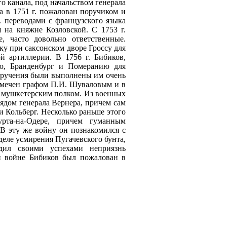
о канала, под начальством генерала
а в 1751 г. пожалован поручиком и
г. переводами с французского языка
 на княжне Козловской. С 1753 г.
, часто довольно ответственные.
у при саксонском дворе Гроссу для
й артиллерии. В 1756 г. Бибиков,
ю, Бранденбург и Померанию для
поручения были выполнены им очень
замечен графом П.И. Шуваловым и в
м мушкетерским полком. Из военных
рядом генерала Вернера, причем сам
и Кольберг. Несколько раньше этого
рта-на-Одере, причем гуманным
 В эту же войну он познакомился с
еле усмирения Пугачевского бунта,
удил своими успехами неприязнь
й войне Бибиков был пожалован в