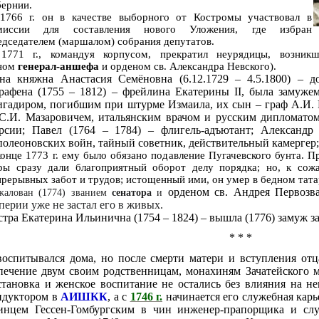
бернии.
1766 г. он в качестве выборного от Костромы участвовал в
миссии для составления нового Уложения, где избран
едседателем (маршалом) собрания депутатов.
1771 г., командуя корпусом, прекратил неурядицы, возни
ном
генерал-аншефа
и орденом св. Александра Невского).
на княжна Анастасия Семёновна (6.12.1729 – 4.5.1800) – до
рафена (1755 – 1812) – фрейлина Екатерины II, была замуже
игадиром, погибшим при штурме Измаила, их сын – граф А.И. 
 С.И. Мазаровичем, итальянским врачом и русским дипломатом
рсии; Павел (1764 – 1784) – флигель-адъютант; Александр
полеоновских войн, тайный советник, действительный камергер; И
конце 1773 г. ему было обязано подавление Пугачевского бунта.
Пр
ры сразу дали благоприятный оборот делу порядка; но, к сож
прерывных забот и трудов; истощенный ими, он умер в бедном тата
орденом св. Андрея Первозв
жалован (1774) званием
сенатора
и
перии уже не застал его в живых.
стра Екатерина Ильинична (1754 – 1824) – вышла (1776) замуж з
* * *
оспитывался дома, но после смерти матери и вступления отц
печение двум своим родственницам, монахиням Зачатейского 
становка и женское воспитание не остались без влияния на не
ндуктором в
АИШКК
, а с
1746 г.
начинается его служебная карь
инцем Гессен-Гомбургским в чин инженер-прапорщика и слу