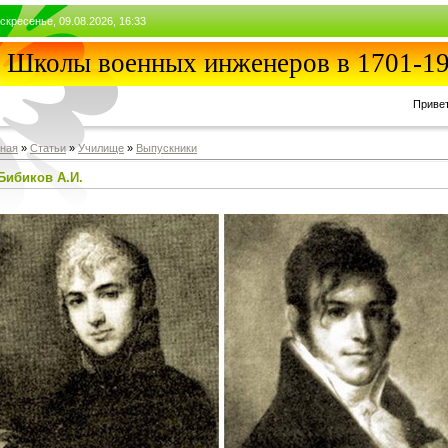
скресенье, 09.08.2026, 16:33
Школы военных инженеров в 1701-19
Приве
вная
»
Статьи
»
Училищe
»
Выпускники
Бибиков А.И.