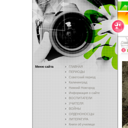
Во
Гла
Меню сайта
ГЛАВНАЯ
ПЕРИОДЫ
Советский период
Калининград
Нижний Новгород
Информация о сайте
ВОСПИТАТЕЛИ
УЧИТЕЛЯ
ВОЙНЫ
ОРДЕНОНОСЦЫ
ЛИТЕРАТУРА
Книги об училище