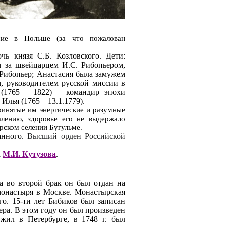
кшие в Польше (за что пожалован
чь князя С.Б. Козловского. Дети:
м за швейцарцем И.С. Рибопьером,
Рибопьер; Анастасия была замужем
, руководителем русской миссии в
 (1765 – 1822) – командир эпохи
лья (1765 – 13.1.1779).
инятые им энергические и разумные
алению, здоровье его не выдержало
рском селении Бугульме.
анного
.
Высший орден Российской
а
М.И. Кутузова
.
а во второй брак он был отдан на
монастыря в Москве. Монастырская
го. 15-ти лет Бибиков был записан
ера. В этом году он был произведен
жил в Петербурге, в 1748 г. был