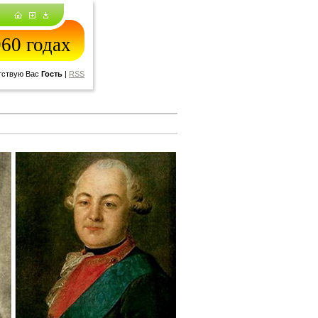
60 годах
тствую Вас
Гость
|
RSS