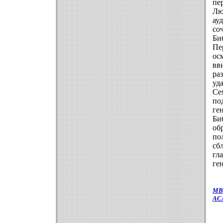
пе
Лю
ау
со
Би
Пе
ос
вв
ра
уд
Се
по
ге
Би
об
по
сб
гл
ге
МВ
AC