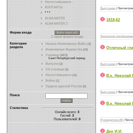
Несостоявшиеся...
КОНТАКТЫ
Выпускники
|
Просмотров
* * *
ALMA MATER
1818-62
ALMA MATER 3
Форма входа
Войти через uID
Старая форма входа
Хронология преобразова
Категории
Начало Инженерных Войск
[3]
раздела
Отличный гл
Инженерные Ведомства
[20]
Училищe
[3873]
Санкт-Петербургский период
Выпуски
[2]
Выпускники
|
Просмотров
Об училище
[4]
Несостоявшиеся
В.к. Николай
[11]
Войны
[1]
Ордена царской России
[0]
Выпускники
|
Просмотров
Поиск
В.к. Николай
Статистика
Онлайн всего:
3
Гостей:
3
Пользователей:
0
Руководители ИВ
|
Просм
Ден И.И.