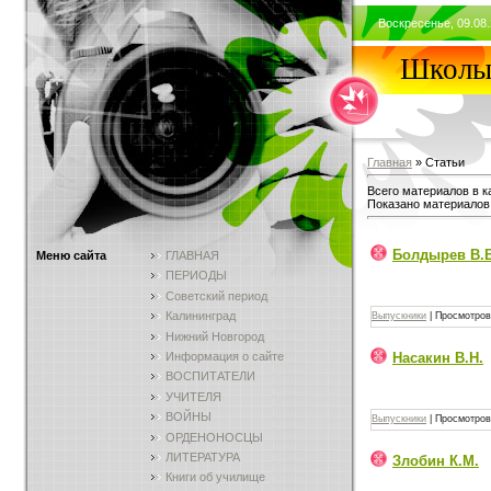
Воскресенье, 09.08.
Школы 
Главная
»
Статьи
Всего материалов в к
Показано материалов
Болдырев В.В
Меню сайта
ГЛАВНАЯ
ПЕРИОДЫ
Советский период
Калининград
Выпускники
|
Просмотров
Нижний Новгород
Информация о сайте
Насакин В.Н.
ВОСПИТАТЕЛИ
УЧИТЕЛЯ
ВОЙНЫ
Выпускники
|
Просмотров
ОРДЕНОНОСЦЫ
ЛИТЕРАТУРА
Злобин К.М.
Книги об училище