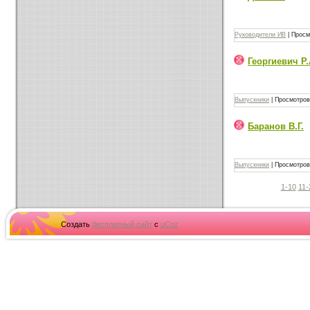
Руководители ИВ
|
Просм
Георгиевич Р.
Выпускники
|
Просмотров
Баранов В.Г.
Выпускники
|
Просмотров
1-10
11-
Создать
бесплатный сайт
с
uCoz