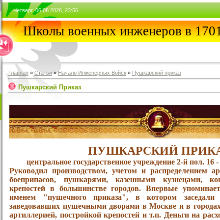
Четверг, 06.08.2026, 23:56
Школы военных инженеров в 1701
Главная
»
Статьи
»
Начало Инженерных Войск
»
Пушкарский приказ
Пушкарский Приказ
ПУШКАРСКИЙ ПРИК
центральное государственное учреждение 2-й пол. 16 - 
Руководил производством, учетом и распределением а
боеприпасов, пушкарями, казенными кузнецами, ко
крепостей в большинстве городов. Впервые упоминае
именем "пушечного приказа", в котором заседали
заведовавших пушечными дворами в Москве и в городах
артиллерией, постройкой крепостей и т.п. Деньги на рас