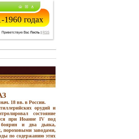
-1960 годах
Приветствую Вас
Гость
|
RSS
АЗ
нач. 18 вв. в России.
ртиллерийских орудий и
нтролировал состояние
тся при Иоанне IV под
 боярин и два дьяка,
, пороховыми заводами,
ходы по содержанию этих