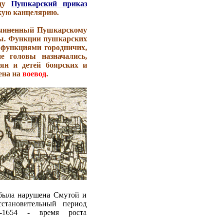
оду
Пушкарский приказ
скую канцелярию.
дчиненный Пушкарскому
ды. Функции пушкарских
 функциями городничих,
е головы назначались,
ян и детей боярских и
жена на
воевод
.
 была нарушена Смутой и
сстановительный период
-1654 - время роста