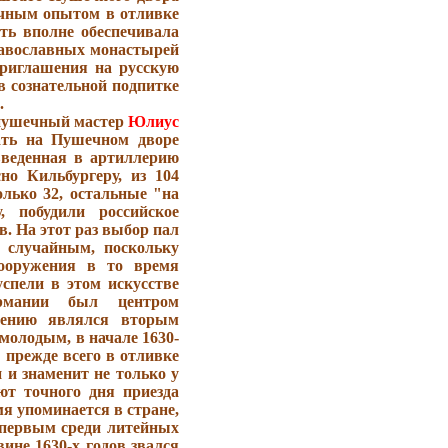
очным опытом в отливке
ть вполне обеспечивала
равославных монастырей
приглашения на русскую
в сознательной подпитке
.
 пушечный мастер
Юлиус
ть на Пушечном дворе
введенная в артиллерию
но Кильбургеру, из 104
лько 32, остальные "на
, побудили российское
. На этот раз выбор пал
 случайным, поскольку
вооружения в то время
спели в этом искусстве
рмании был центром
чению являлся вторым
молодым, в начале 1630-
 прежде всего в отливке
 и знаменит не только у
ют точного дня приезда
мя упоминается в стране,
л первым среди литейных
ине 1630-х годов звался