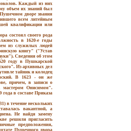
локолов. Каждый из них
ому объем их знаний был
 Пушечном дворе звания
дившего всем литейным
йшей квалификации или
ра состоял своего рода
олжность в 1620-е годы
ием из служилых людей
инскую книгу" ("Устав
уки"). Сведения об этом
1620 году в Пушкарской
ского". Из архивных дел
Путивле тайник и колодец
вский. В 1623 - он же
ве, причем, в записи о
а мастером Онисимом".
 года в составе Приказа
31) в течение нескольких
тавалась вакантной, а
нена. Не найдя замену
скве решили пригласить
личные предположения,
в штате Пушечного двора