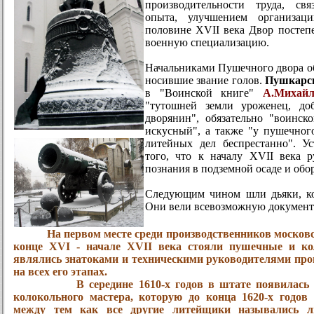
производительности труда, св
опыта, улучшением организац
половине XVII века Двор постепе
военную специализацию.
Начальниками Пушечного двора об
носившие звание голов.
Пушкарск
в "Воинской книге"
А.Михайл
"тутошней земли уроженец, до
дворянин", обязательно "воинск
искусный", а также "у пушечного
литейных дел беспрестанно". Ус
того, что к началу
XVII
века р
познания в подземной осаде и обо
Следующим чином шли дьяки, ко
Они вели всевозможную докумен
На первом месте среди производственников москов
конце XVI - начале XVII века стояли пушечные и к
являлись знатоками и техническими руководителями про
на всех его этапах.
В середине 1610-х годов в штате появилась 
колокольного мастера, которую до конца 1620-х годо
между тем как все другие литейщики назывались л