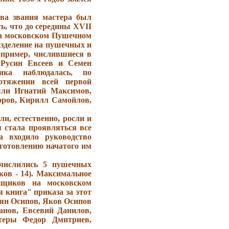
ва звания мастера был
ть, что до середины XVII
на московском Пушечном
азделение на пушечных и
апример, числившиеся в
Русин Евсеев и Семен
ика наблюдалась, по
отяжении всей первой
ыли Игнатий Максимов,
оров, Кирилл Самойлов,
и, естественно, росли и
 стала проявляться все
а входило руководство
зготовлению начатого им
 числились 5 пушечных
ков - 14). Максимальное
йщиков на московском
 книга" приказа за этот
ян Осипов, Яков Осипов
анов, Евсевий Данилов,
стеры Федор Дмитриев,