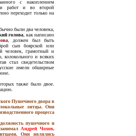
язанного с накоплением
ии работ и во второй
нно переходит только на
ычно были два человека,
ий голова
, как написано
ова
, должен был быть
брой сын боярской или
ой человек, грамотный и
, колокольного и всяких
тав стал свидетельством
усские имели обширные
роне.
торых также было двое.
тацию.
ского Пушечного двора в
олокольные литцы. Они
изводственного процесса
должность пушечного и
в занимал
Андрей Чохов
,
итцами. Они являлись