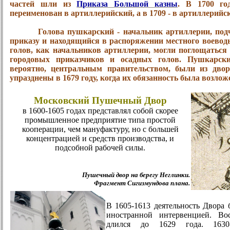
частей шли из
Приказа Большой казны
. В 1700 г
переименован в
артиллерийский
, а в 1709 - в артиллерий
Голова пушкарский -
начальник артиллерии, по
приказу и находящийся в распоряжении местного воево
голов, как начальников артиллерии, могли поглощаться
городовых приказчиков и осадных голов. Пушкарски
вероятно, центральным правительством, были из двор
упразднены в 1679 году, когда их обязанность была возло
Московский Пушечный Двор
в 1600-1605 годах представлял собой скорее
промышленное предприятие типа простой
кооперации,
чем мануфактуру, но с большей
концентрацией и средств производства, и
подсобной рабочей силы.
Пушечный двор на берегу Неглинки.
Фрагмент Сигизмундова плана.
В 1605-1613 деятельность Двора
иностранной интервенцией. Во
длился до 1629 года. 1630