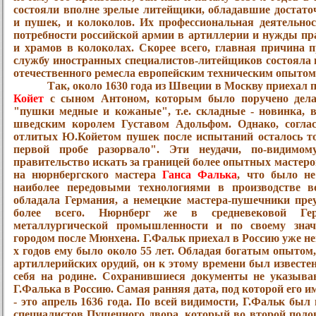
состояли вполне зрелые литейщики, обладавшие достат
и пушек, и колоколов. Их профессиональная деятельнос
потребности российской армии в артиллерии и нужды п
и храмов в колоколах. Скорее всего, главная причина 
службу иностранных специалистов-литейщиков состояла 
отечественного ремесла европейским техническим опытом
Так, около 1630 года из Швеции в Москву приехал
Койет
с сыном Антоном, которым было поручено дела
"пушки медные и кожаные", т.е. складные - новинка, 
шведским королем Густавом Адольфом. Однако, соглас
отлитых Ю.Койетом пушек после испытаний осталось то
первой пробе разорвало". Эти неудачи, по-видимому
правительство искать за границей более опытных мастеров
на нюрнбергского мастера
Ганса Фалька
, что было не
наиболее передовыми технологиями в производстве 
обладала Германия, а немецкие мастера-пушечники преу
более всего. Нюрнберг же в средневековой Ге
металлургической промышленности и по своему зна
городом после Мюнхена. Г.Фальк приехал в Россию уже не
х годов ему было около 55 лет. Обладая богатым опытом,
артиллерийских орудий, он к этому времени был известен
себя на родине. Сохранившиеся документы не указыва
Г.Фалька в Россию. Самая ранняя дата, под которой его и
- это апрель 1636 года. По всей видимости, Г.Фальк бы
специалистов Пушечного двора, который во второй полов