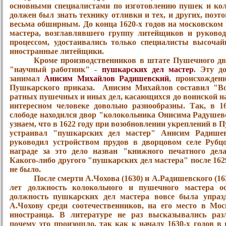
основными специалистами по изготовлению пушек и ко
должен был знать технику отливки и тех, и других, поэт
весьма обширным. До конца 1620-х годов на московском
мастера, возглавлявшего группу литейщиков и руково
процессом, удостаивались только специалисты высоча
иностранные литейщики.
Кроме производственников в штате Пушечного дво
"научный работник" -
пушкарских дел мастер
. Эту д
занимал
Анисим Михайлов Радишевский
, происхожден
Пушкарского приказа.
Анисим Михайлов составил "Во
ратных пушечных и иных дел, касающихся до воинской на
интересном человеке довольно разнообразны. Так, в 
слободе находился двор "колокольника Онисима Радушев
узнаем, что в 1622 году при возобновлении укреплений в 
устраивал "пушкарских дел мастер" Анисим Радише
руководил устройством прудов в дворцовом селе Рубцо
награде за это дело назван "книжного печатного дел
Какого-либо другого "пушкарских дел мастера" после 1629
не было.
После смерти А.Чохова (1630) и А.Радишевского (16
лет должность колокольного и пушечного мастера ос
должность пушкарских дел мастера вовсе была упразд
А.Чохову среди соотечественников, на его место в Мо
иностранца. В литературе не раз высказывались раз
почему это произошло, так как к началу 1630-х годов 