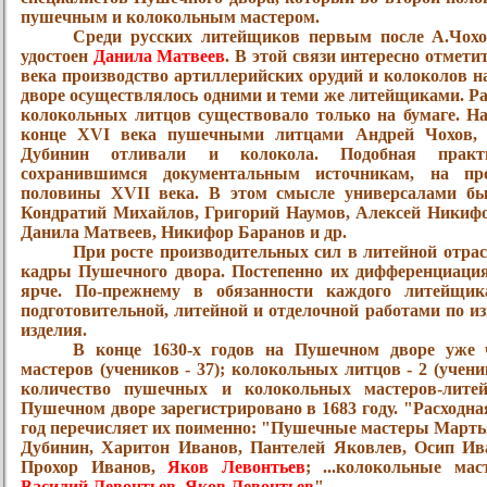
пушечным и колокольным мастером.
Среди русских литейщиков первым после А.Чохо
удостоен
Данила Матвеев
. В этой связи интересно отмети
века производство артиллерийских орудий и колоколов 
дворе осуществлялось одними и теми же литейщиками. Р
колокольных литцов существовало только на бумаге. Н
конце XVI века пушечными литцами Андрей Чохов, 
Дубинин отливали и колокола. Подобная практ
сохранившимся документальным источникам, на пр
половины XVII века. В этом смысле универсалами б
Кондратий Михайлов, Григорий Наумов, Алексей Никиф
Данила Матвеев, Никифор Баранов и др.
При росте производительных сил в литейной отрасл
кадры Пушечного двора. Постепенно их дифференциация
ярче. По-прежнему в обязанности каждого литейщик
подготовительной, литейной и отделочной работами по и
изделия.
В конце 1630-х годов на Пушечном дворе уже
мастеров (учеников - 37); колокольных литцов - 2 (учени
количество пушечных и колокольных мастеров-лите
Пушечном дворе зарегистрировано в 1683 году. "Расходная
год перечисляет их поименно: "Пушечные мастеры Марть
Дубинин, Харитон Иванов, Пантелей Яковлев, Осип Ив
Прохор Иванов,
Яков Левонтьев
; ...колокольные ма
Василий Левонтьев
,
Яков Левонтьев
".