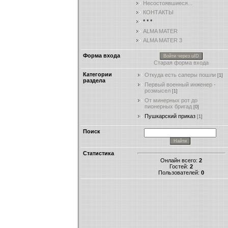
Несостоявшиеся...
КОНТАКТЫ
* * *
ALMA MATER
ALMA MATER 3
Форма входа
Войти через uID
Старая форма входа
Категории
Откуда есть саперы пошли
[1]
раздела
Первый военный инженер -
розмысел
[1]
От минерных рот до
пионерных бригад
[0]
Пушкарский приказ
[1]
Поиск
Статистика
Онлайн всего:
2
Гостей:
2
Пользователей:
0