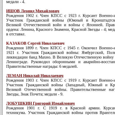
медали - 4.
ИШОВ Леонид Михайлович
Рождения 1902 г. Член КПСС с 1923 г. Курсант Военно-и
Участник Гражданской войны (Южный и Кронштадтски
Великой Отечественной войн и войны с Японией. Прави
ордена: Ленина, Красного Зна­мени, Красной Звезды - 4; ме­д
в отставке.
КАЗАКОВ Сергей Николаевич
Рождения 1899 г. Член КПСС с 1945 г. Окончил Военно
1921 г. Участник Гражданской войны: Ямбургский, По
ликвидации банд Махно. В Великую Отечест­венную войну 
Ленинграде. Руководил оборонными и аварийно-восстан
Правительственные награды: 6 медалей.
ЛЕМАН Николай Николаевич
Рождения 1903 г. Член КПСС с 1919 г. Курсант Военно-и
Участник Гражданской войны (Западный, Южный и Кр
Великой Отечественной войны. Правительственные наг
Звезды, Знак Почета; медали - 9.
ЛОБУШКИН Григорий Измайлович
Рождения 1901 г. С 1919 г. в Крас­ной армии. Курса
техникума. Участник Граж­данской войны против Врангел