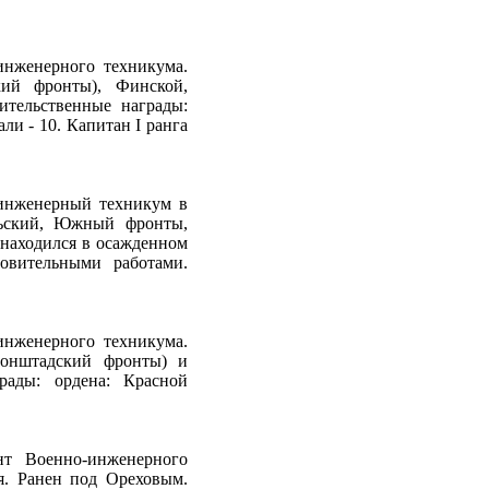
нже­нерного техникума.
й фронты), Фин­ской,
тельственные награды:
али - 10. Капитан I ранга
-инженерный техникум в
льский, Южный фронты,
находился в осажденном
овительными работами.
нжене­рного техникума.
онштадский фронты) и
рады: ордена: Красной
нт Военно-инженерного
я. Ранен под Ореховым.