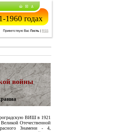
-1960 годах
Приветствую Вас
Гость
|
RSS
кой войны
краина
троградскую ВИШ в 1921
 Великой Отечественной
Красного Знамени - 4,