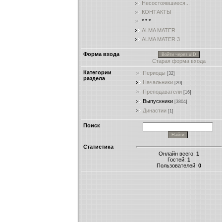
Несостоявшиеся...
КОНТАКТЫ
* * *
ALMA MATER
ALMA MATER 3
Форма входа
Войти через uID
Старая форма входа
Категории
Периоды
[32]
раздела
Начальники
[20]
Преподаватели
[16]
Выпускники
[3804]
Династии
[1]
Поиск
Статистика
Онлайн всего:
1
Гостей:
1
Пользователей:
0