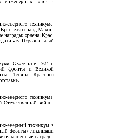
ор инженерных войск в
инженерного техникума.
Врангеля и банд Махно.
 награды: ордена: Крас­
медали - 6. Персональный
кума. Окончил в 1924 г.
кий фронты и Великой
дена: Ленина, Красного
отставке.
нженер­ного техникума.
й Отечественной войны.
-инженерный техникум в
ный фронты) ликвидаци
ительственные награды: