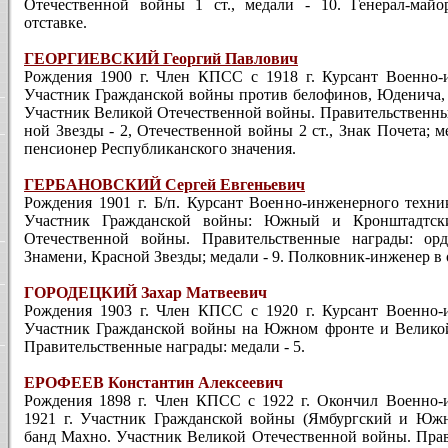
Отечественной войны 1 ст., медали - 10. Генерал-май
отставке.
ГЕОРГИЕВСКИЙ Георгий Павлович
Рождения 1900 г. Член КПСС с 1918 г. Курсант Военно-
Участник Гражданской войны против белофинов, Юденича, 
Участник Великой Отечественной войны. Правитель­ственные
ной Звезды - 2, Отечественной войны 2 ст., Знак Почета; 
пенсионер Республиканского значения.
ГЕРБАНОВСКИЙ Сергей Евге­ньевич
Рождения 1901 г. Б/п. Курсант Военно-инженерного техни
Участник Гражданской войны: Южный и Кронштадтс
Отечественной вой­ны. Правительственные награ­ды: ор
Знамени, Красной Звезды; медали - 9. Полковник-инженер в 
ГОРОДЕЦКИЙ Захар Матвеевич
Рождения 1903 г. Член КПСС с 1920 г. Курсант Военно-и
Участник Граж­данской войны на Южном фронте и Велико
Правительственные награды: медали - 5.
ЕРОФЕЕВ Константин Алексеевич
Рождения 1898 г. Член КПСС с 1922 г. Окончил Военно
1921 г. Участник Гражданской войны (Ямбургский и Юж
банд Махно. Участник Великой Отечественной войны. Прав