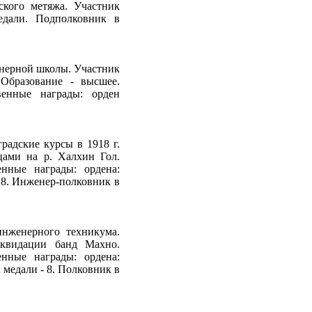
кого метяжа. Участник
едали. Подполковник в
енерной школы. Участник
бразо­вание - высшее.
венные награды: орден
ад­ские курсы в 1918 г.
цами на р. Халхин Гол.
н­ные награды: ордена:
- 8. Инженер-полковник в
инженерного техникума.
квидации банд Махно.
нные награды: ор­дена:
 медали - 8. Полковник в