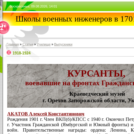
Воскресенье, 09.08.2026, 14:01
Школы военных инженеров в 1701
Главная
»
Статьи
»
Училищe
»
Выпускники
1918-1924
КУРСАНТЫ,
воевавшие на фронтах Гражданс
Краеведческий музей
г. Орехов Запорожской области, У
АКАТОВ Алексей Константинович
Рождения 1901 г. Член ВКП(б)/КПСС с 1940 г. Окончил Пе
г. Участник Гражданской (Ямбургский и Южный фронты) и
войн. Правительственные награды: ордена: Ленина, 