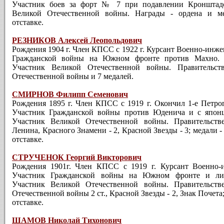
Участник боев за форт № 7 при подавлении Кронштадс
Великой Отечественной войны. Награды - ордена и м
отставке.
РЕЗНИКОВ Алексей Леополь­дович
Рождения 1904 г. Член КПСС с 1922 г. Курсант Военно-инж
Гражданской войны на Южном фронте против Махно. О
Участник Ве­ликой Отечественной войны. Правительст
Отечественной войны и 7 медалей.
СМИРНОВ Филипп Семенович
Рождения 1895 г. Член КПCC с 1919 г. Окончил 1-е Петрогр
Участник Гражданской войны против Юде­нича и с япон
Участник Великой Отечественной войны. Правительстве
Ленина, Красного Знамени - 2, Красной Звезды - 3; медали 
отставке.
СТРУЧЕНОК Георгий Викторович
Рождения 1901г. Член КПСС с 1919 г. Курсант Военно-
Участник Гражданской войны на Южном фронте и ли
Участник Великой Отечественной войны. Правительстве
Отечественной войны 2 ст., Красной Звезды - 2, Знак Почета;
отставке.
ШАМОВ Николай Тихонович