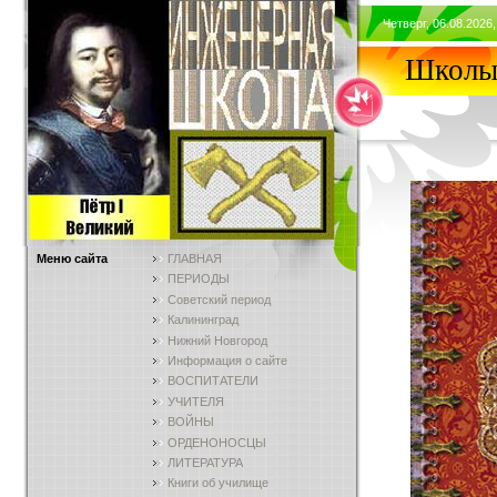
Четверг, 06.08.2026,
Школы 
Меню сайта
ГЛАВНАЯ
ПЕРИОДЫ
Советский период
Калининград
Нижний Новгород
Информация о сайте
ВОСПИТАТЕЛИ
УЧИТЕЛЯ
ВОЙНЫ
ОРДЕНОНОСЦЫ
ЛИТЕРАТУРА
Книги об училище