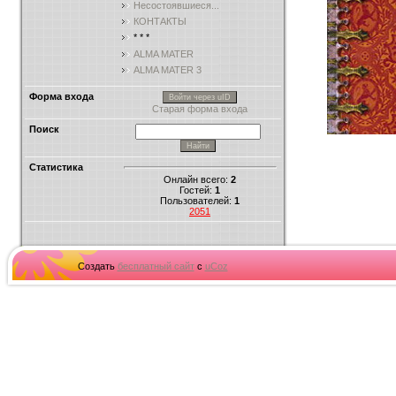
Несостоявшиеся...
КОНТАКТЫ
* * *
ALMA MATER
ALMA MATER 3
Форма входа
Войти через uID
Старая форма входа
Поиск
Статистика
Онлайн всего:
2
Гостей:
1
Пользователей:
1
2051
Создать
бесплатный сайт
с
uCoz